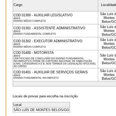
Cargo
Localidad
São Luís 
COD 01300 - AUXILIAR LEGISLATIVO
Montes
40H/S
ENSINO MÉDIO COMPLETO
Belos/G
São Luís 
COD 01301 - ASSISTENTE ADMINISTRATIVO
Montes
40H/S
ENSINO FUNDAMENTAL COMPLETO
Belos/G
São Luís 
COD 01302 - EXECUTOR ADMINISTRATIVO
Montes
40H/S
ENSINO MÉDIO COMPLETO
Belos/G
COD 01400 - MOTORISTA
São Luís 
40H/S
CERTIFICADO DE CONCLUSÃO DO ENSINO FUNDAMENTAL
Montes
INCOMPLETO E POSSE DE CARTEIRA NACIONAL DE HABILITAÇÃO
Belos/G
(CNH), CATEGORIAS A E B, NOS TERMOS DA LEGISLAÇÃO APLICÁVEL
AO CARGO
São Luís 
COD 01401 - AUXILIAR DE SERVIÇOS GERAIS
Montes
40H/S
ENSINO FUNDAMENTAL INCOMPLETO
Belos/G
Locais de provas para escolha na inscrição
Local
SÃO LUÍS DE MONTES BELOS/GO