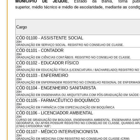
MUNICÍPIO DE JEQUIÉ
, Estado da Bahia, torna púb
superior, médio técnico e médio de escolaridade, mediante as condiç
Cargo
CÓD 01100 - ASSISTENTE SOCIAL
20H
GRADUAÇÃO EM SERVIÇO SOCIAL. REGISTRO NO CONSELHO DE CLASSE.
CÓD 01101 - CONTADOR
20H
GRADUAÇÃO EM CIÊNCIAS CONTÁBEIS. REGISTRO NO CONSELHO DE CLASSE.
CÓD 01102 - EDUCADOR FÍSICO
20H
GRADUAÇÃO EM EDUCAÇÃO FÍSICA
CÓD 01103 - ENFERMEIRO
20H
GRADUAÇÃO EM ENFERMAGEM REGISTRO NO CONSELHO REGIONAL DE ENFERMAG
CÓD 01104 - ENGENHEIRO SANITARISTA
20H
GRADUAÇÃO EM ENGENHARIA OU ARQUITETURA COM PÓS-GRADUAÇÃO EM SAÚDE C
CÓD 01105 - FARMACÊUTICO BIOQUÍMICO
20H
GRADUAÇÃO EM FARMÁCIA COM ESPECIALIZAÇÃO EM BIOQUÍMICA
CÓD 01106 - LICENCIADOR AMBIENTAL
20H
CURSO DE GRADUAÇÃO EM BIOLOGIA, ENGENHARIA AMBIENTAL, ENGENHARIA SANIT
GEOGRAFIA, OU AFINS POSSUIR REGISTRO NO CONSELHO DE CLASSE, QUANDO APL
(CNH) CATEGORIA “A/B”;
CÓD 01107 - MÉDICO INTERVENCIONISTA
20H
GRADUAÇÃO EM MEDICINA COM REGISTRO NO CONSELHO DE CLASSE (CRM)