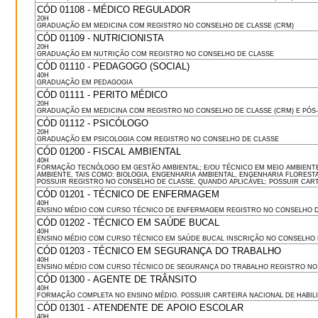
CÓD 01108 - MÉDICO REGULADOR
20H
GRADUAÇÃO EM MEDICINA COM REGISTRO NO CONSELHO DE CLASSE (CRM)
CÓD 01109 - NUTRICIONISTA
20H
GRADUAÇÃO EM NUTRIÇÃO COM REGISTRO NO CONSELHO DE CLASSE
CÓD 01110 - PEDAGOGO (SOCIAL)
40H
GRADUAÇÃO EM PEDAGOGIA
CÓD 01111 - PERITO MÉDICO
20H
GRADUAÇÃO EM MEDICINA COM REGISTRO NO CONSELHO DE CLASSE (CRM) E PÓS
CÓD 01112 - PSICÓLOGO
20H
GRADUAÇÃO EM PSICOLOGIA COM REGISTRO NO CONSELHO DE CLASSE
CÓD 01200 - FISCAL AMBIENTAL
40H
FORMAÇÃO TECNÓLOGO EM GESTÃO AMBIENTAL; E/OU TÉCNICO EM MEIO AMBIENTE
AMBIENTE, TAIS COMO: BIOLOGIA, ENGENHARIA AMBIENTAL, ENGENHARIA FLORESTA
POSSUIR REGISTRO NO CONSELHO DE CLASSE, QUANDO APLICÁVEL; POSSUIR CARTEI
CÓD 01201 - TÉCNICO DE ENFERMAGEM
40H
ENSINO MÉDIO COM CURSO TÉCNICO DE ENFERMAGEM REGISTRO NO CONSELHO D
CÓD 01202 - TÉCNICO EM SAÚDE BUCAL
40H
ENSINO MÉDIO COM CURSO TÉCNICO EM SAÚDE BUCAL INSCRIÇÃO NO CONSELHO 
CÓD 01203 - TÉCNICO EM SEGURANÇA DO TRABALHO
40H
ENSINO MÉDIO COM CURSO TÉCNICO DE SEGURANÇA DO TRABALHO REGISTRO NO
CÓD 01300 - AGENTE DE TRÂNSITO
40H
FORMAÇÃO COMPLETA NO ENSINO MÉDIO. POSSUIR CARTEIRA NACIONAL DE HABILI
CÓD 01301 - ATENDENTE DE APOIO ESCOLAR
40H