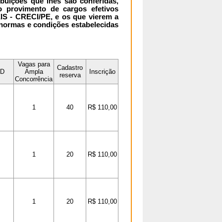
ibuições que lhes são conferidas,
 provimento de cargos efetivos
- CRECI/PE, e os que vierem a
 normas e condições estabelecidas
Vagas para
Cadastro
D
Ampla
Inscrição
reserva
Concorrência
1
40
R$ 110,00
1
20
R$ 110,00
1
20
R$ 110,00