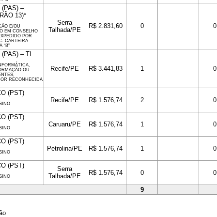
(PAS) –
RÃO 13)*
Serra
R$ 2.831,60
0
0
ÇÃO E/OU
Talhada/PE
RO EM CONSELHO
EXPEDIDO POR
C. CARTEIRA
 “B”
PAS) – TI
INFORMÁTICA,
Recife/PE
R$ 3.441,83
1
0
FORMAÇÃO OU
ENTES,
RIOR RECONHECIDA
O (PST)
Recife/PE
R$ 1.576,74
2
0
SINO
O (PST)
Caruaru/PE
R$ 1.576,74
1
0
SINO
O (PST)
Petrolina/PE
R$ 1.576,74
1
0
SINO
O (PST)
Serra
R$ 1.576,74
0
0
Talhada/PE
SINO
9
ção