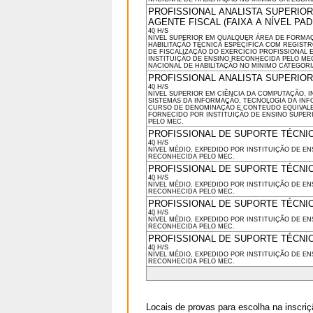
PROFISSIONAL ANALISTA SUPERIOR 
AGENTE FISCAL (FAIXA A NÍVEL PAD
40 H/S
NÍVEL SUPERIOR EM QUALQUER ÁREA DE FORMA
HABILITAÇÃO TÉCNICA ESPECÍFICA COM REGIST
DE FISCALIZAÇÃO DO EXERCÍCIO PROFISSIONAL 
INSTITUIÇÃO DE ENSINO RECONHECIDA PELO ME
NACIONAL DE HABILITAÇÃO NO MÍNIMO CATEGORIA
PROFISSIONAL ANALISTA SUPERIOR (
40 H/S
NÍVEL SUPERIOR EM CIÊNCIA DA COMPUTAÇÃO, 
SISTEMAS DA INFORMAÇÃO, TECNOLOGIA DA IN
CURSO DE DENOMINAÇÃO E CONTEÚDO EQUIVAL
FORNECIDO POR INSTITUIÇÃO DE ENSINO SUPE
PELO MEC.
PROFISSIONAL DE SUPORTE TÉCNIC
40 H/S
NÍVEL MÉDIO, EXPEDIDO POR INSTITUIÇÃO DE EN
RECONHECIDA PELO MEC.
PROFISSIONAL DE SUPORTE TÉCNIC
40 H/S
NÍVEL MÉDIO, EXPEDIDO POR INSTITUIÇÃO DE EN
RECONHECIDA PELO MEC.
PROFISSIONAL DE SUPORTE TÉCNIC
40 H/S
NÍVEL MÉDIO, EXPEDIDO POR INSTITUIÇÃO DE EN
RECONHECIDA PELO MEC.
PROFISSIONAL DE SUPORTE TÉCNIC
40 H/S
NÍVEL MÉDIO, EXPEDIDO POR INSTITUIÇÃO DE EN
RECONHECIDA PELO MEC.
Locais de provas para escolha na inscri