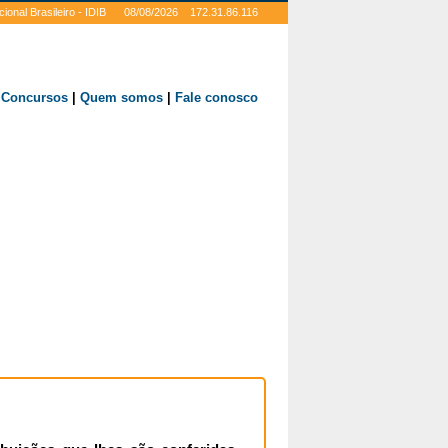
tucional Brasileiro - IDIB 08/08/2026 172.31.86.116
|
Concursos
|
Quem somos
|
Fale conosco