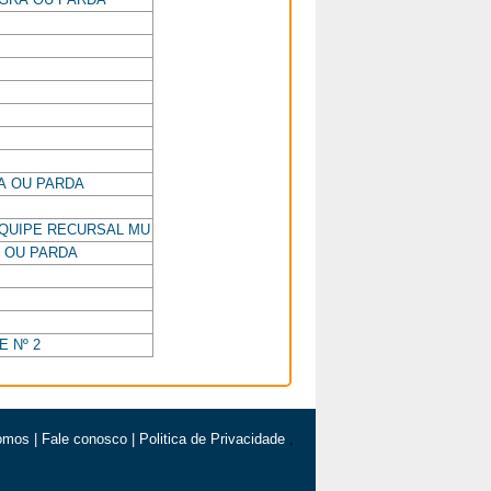
A OU PARDA
EQUIPE RECURSAL MU
 OU PARDA
E Nº 2
omos
|
Fale conosco
|
Politica de Privacidade
,