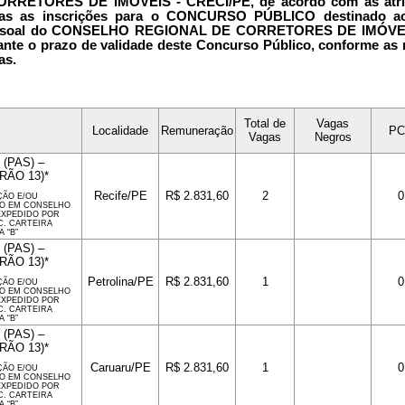
RRETORES DE IMÓVEIS - CRECI/PE
, de acordo com as atr
tas as inscrições para o
CONCURSO PÚBLICO
destinado ao
essoal do CONSELHO REGIONAL DE CORRETORES DE IMÓVEIS 
ante o prazo de validade deste Concurso Público, conforme as
as.
Total de
Vagas
Localidade
Remuneração
PC
Vagas
Negros
(PAS) –
RÃO 13)*
Recife/PE
R$ 2.831,60
2
0
ÇÃO E/OU
RO EM CONSELHO
EXPEDIDO POR
C. CARTEIRA
 “B”
(PAS) –
RÃO 13)*
Petrolina/PE
R$ 2.831,60
1
0
ÇÃO E/OU
RO EM CONSELHO
EXPEDIDO POR
C. CARTEIRA
 “B”
(PAS) –
RÃO 13)*
Caruaru/PE
R$ 2.831,60
1
0
ÇÃO E/OU
RO EM CONSELHO
EXPEDIDO POR
C. CARTEIRA
 “B”