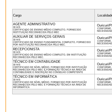
Cargo
Localidad
AGENTE ADMINISTRATIVO
Ouricuri/
30 H/S
CONFORME 
CERTIFICADO DE ENSINO MÉDIO COMPLETO, FORNECIDO
NECESSIDA
INSTITUIÇÃO RECONHECIDA PELO MEC
AUXILIAR DE SERVIÇOS GERAIS
Ouricuri/
30 H/S
CONFORME 
CERTIFICADO DE ENSINO FUNDAMENTAL COMPLETO, FORNECIDO
NECESSIDA
POR INSTITUIÇÃO RECONHECIDA PELO MEC.
RECEPCIONISTA
Ouricuri/
30 H/S
CONFORME 
CERTIFICADO DE ENSINO MÉDIO COMPLETO, EM INSTITUIÇÃO
NECESSIDA
RECONHECIDA PELO MEC.
TÉCNICO EM CONTABILIDADE
Ouricuri/
30 H/S
CERTIFICADO DE NÍVEL MÉDIO, FORNECIDO POR INSTITUIÇÃO
CONFORME 
RECONHECIDA PELO MEC E FORMAÇÃO TÉCNICA NA ÁREA DE
NECESSIDA
CONTABILIDADE E INSCRIÇÃO NO CONSELHO COMPETENTE
TÉCNICO EM INFORMÁTICA
Ouricuri/
30 H/S
CERTIFICADO DE NÍVEL MÉDIO, FORNECIDO POR INSTITUIÇÃO
CONFORME 
RECONHECIDA PELO MEC E FORMAÇÃO TÉCNICA NA ÁREA DE
NECESSIDA
INFORMÁTICA